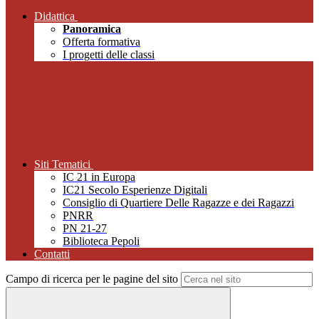
Didattica
Panoramica
Offerta formativa
I progetti delle classi
Siti Tematici
IC 21 in Europa
IC21 Secolo Esperienze Digitali
Consiglio di Quartiere Delle Ragazze e dei Ragazzi
PNRR
PN 21-27
Biblioteca Pepoli
Contatti
Campo di ricerca per le pagine del sito