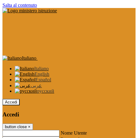
Salta al contenuto
Italiano
Italiano
English
Español
عربى
русский
Accedi
Accedi
button close
×
Nome Utente