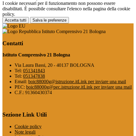
I cookie necessari per il funzionamento non possono essere
disabilitati. È possibile consultare l'elenco nella pagina della cookie
policy.
Accetta tutti
Salva le preferenze
Istituto Comprensivo 21 Bologna
Contatti
Istituto Comprensivo 21 Bologna
Via Laura Bassi, 20 - 40137 BOLOGNA
Tel:
051341843
Tel:
051347838
Email:
boic88000g@istruzione.it
Link per inviare una mail
PEC:
boic88000g@pec.istruzione.it
Link per inviare una mail
C.F.: 91360430374
Sezione Link Utili
Cookie policy
Note legali