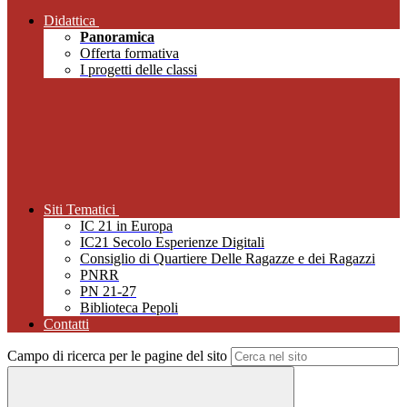
Didattica
Panoramica
Offerta formativa
I progetti delle classi
Siti Tematici
IC 21 in Europa
IC21 Secolo Esperienze Digitali
Consiglio di Quartiere Delle Ragazze e dei Ragazzi
PNRR
PN 21-27
Biblioteca Pepoli
Contatti
Campo di ricerca per le pagine del sito