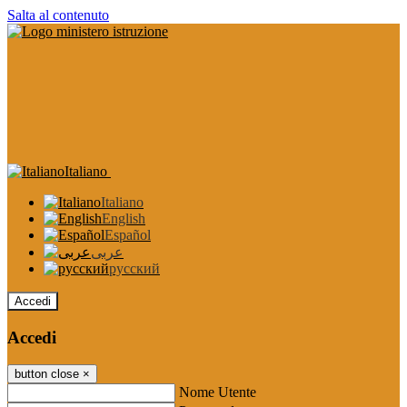
Salta al contenuto
Italiano
Italiano
English
Español
عربى
русский
Accedi
Accedi
button close
×
Nome Utente