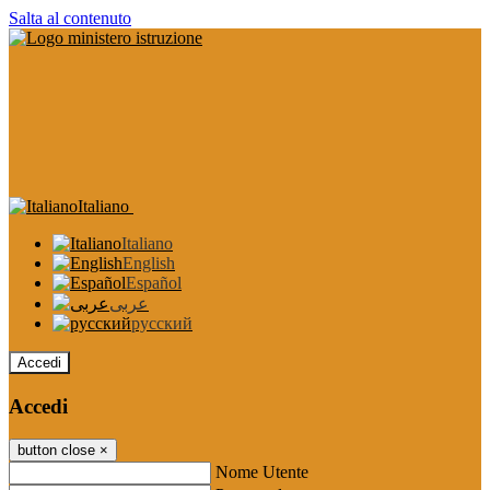
Salta al contenuto
Italiano
Italiano
English
Español
عربى
русский
Accedi
Accedi
button close
×
Nome Utente