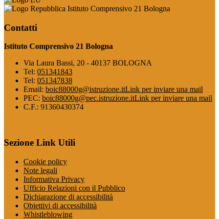
Istituto Comprensivo 21 Bologna
Contatti
Istituto Comprensivo 21 Bologna
Via Laura Bassi, 20 - 40137 BOLOGNA
Tel:
051341843
Tel:
051347838
Email:
boic88000g@istruzione.it
Link per inviare una mail
PEC:
boic88000g@pec.istruzione.it
Link per inviare una mail
C.F.: 91360430374
Sezione Link Utili
Cookie policy
Note legali
Informativa Privacy
Ufficio Relazioni con il Pubblico
Dichiarazione di accessibilità
Obiettivi di accessibilità
Whistleblowing