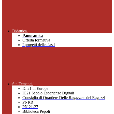
Didattica
Panoramica
Offerta formativa
I progetti delle classi
Siti Tematici
IC 21 in Europa
IC21 Secolo Esperienze Digitali
Consiglio di Quartiere Delle Ragazze e dei Ragazzi
PNRR
PN 21-27
Biblioteca Pepoli