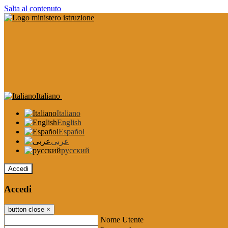
Salta al contenuto
Italiano
Italiano
English
Español
عربى
русский
Accedi
Accedi
button close
×
Nome Utente