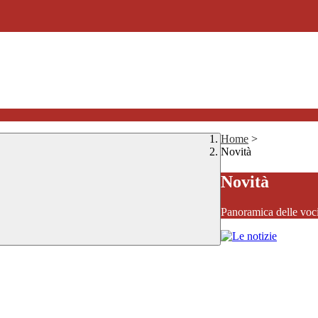
Home
>
Novità
Novità
Panoramica delle voc