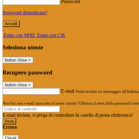
Password
Password dimenticata?
-
Entra con SPID
Entra con CIE
Seleziona utente
button close
×
Recupero password
button close
×
E-mail
Verrà inviato un messaggio all'indirizz
Non hai una e-mail associata al nome utente? Effettua il reset della password tram
E-mail inviata, si prega di controllare la casella di posta elettronica!
Errore
Chiudi