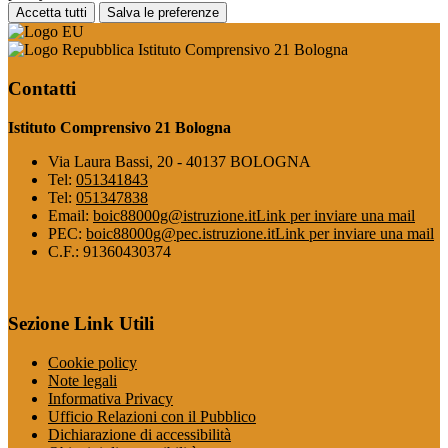
Accetta tutti
Salva le preferenze
Istituto Comprensivo 21 Bologna
Contatti
Istituto Comprensivo 21 Bologna
Via Laura Bassi, 20 - 40137 BOLOGNA
Tel:
051341843
Tel:
051347838
Email:
boic88000g@istruzione.it
Link per inviare una mail
PEC:
boic88000g@pec.istruzione.it
Link per inviare una mail
C.F.: 91360430374
Sezione Link Utili
Cookie policy
Note legali
Informativa Privacy
Ufficio Relazioni con il Pubblico
Dichiarazione di accessibilità