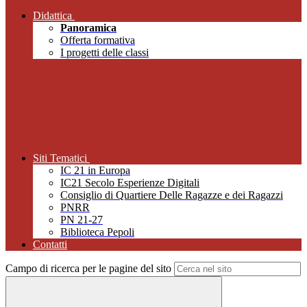
Didattica
Panoramica
Offerta formativa
I progetti delle classi
Siti Tematici
IC 21 in Europa
IC21 Secolo Esperienze Digitali
Consiglio di Quartiere Delle Ragazze e dei Ragazzi
PNRR
PN 21-27
Biblioteca Pepoli
Contatti
Campo di ricerca per le pagine del sito