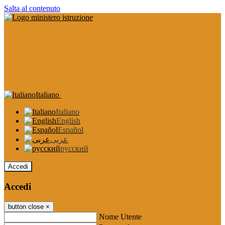
Salta al contenuto
Italiano
Italiano
English
Español
عربى
русский
Accedi
Accedi
button close
×
Nome Utente