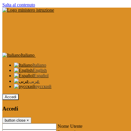
Salta al contenuto
Italiano
Italiano
English
Español
عربى
русский
Accedi
Accedi
button close
×
Nome Utente