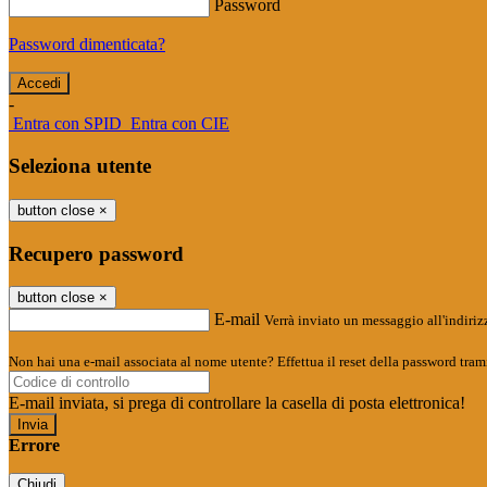
Password
Password dimenticata?
-
Entra con SPID
Entra con CIE
Seleziona utente
button close
×
Recupero password
button close
×
E-mail
Verrà inviato un messaggio all'indirizz
Non hai una e-mail associata al nome utente? Effettua il reset della password tram
E-mail inviata, si prega di controllare la casella di posta elettronica!
Errore
Chiudi