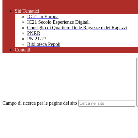
Siti Tematici
IC 21 in Europa
IC21 Secolo Esperienze Digitali
Consiglio di Quartiere Delle Ragazze e dei Ragazzi
PNRR
PN 21-27
Biblioteca Pepoli
Contatti
Campo di ricerca per le pagine del sito