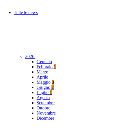
Tutte le news
2026
Gennaio
Febbraio
1
Marzo
Aprile
Maggio
3
Giugno
2
Luglio
1
Agosto
Settembre
Ottobre
Novembre
Dicembre