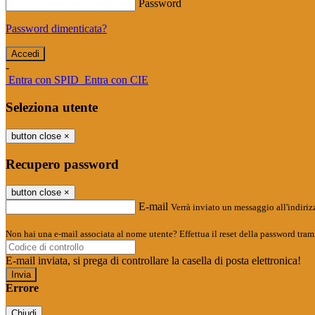
Password
Password dimenticata?
-
Entra con SPID
Entra con CIE
Seleziona utente
button close
×
Recupero password
button close
×
E-mail
Verrà inviato un messaggio all'indirizz
Non hai una e-mail associata al nome utente? Effettua il reset della password tram
E-mail inviata, si prega di controllare la casella di posta elettronica!
Errore
Chiudi