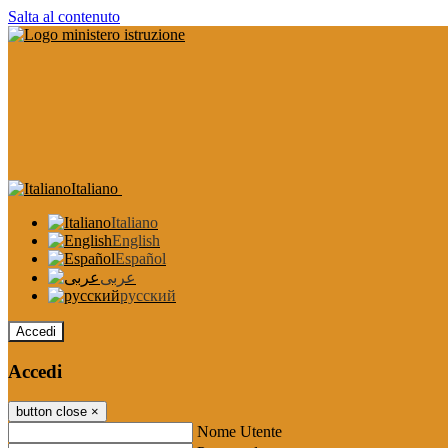
Salta al contenuto
Italiano
Italiano
English
Español
عربى
русский
Accedi
Accedi
button close
×
Nome Utente