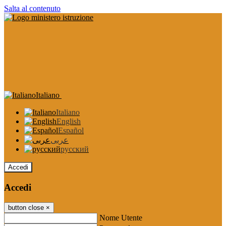
Salta al contenuto
Italiano
Italiano
English
Español
عربى
русский
Accedi
Accedi
button close
×
Nome Utente