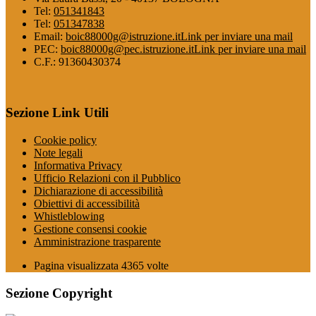
Tel:
051341843
Tel:
051347838
Email:
boic88000g@istruzione.it
Link per inviare una mail
PEC:
boic88000g@pec.istruzione.it
Link per inviare una mail
C.F.: 91360430374
Sezione Link Utili
Cookie policy
Note legali
Informativa Privacy
Ufficio Relazioni con il Pubblico
Dichiarazione di accessibilità
Obiettivi di accessibilità
Whistleblowing
Gestione consensi cookie
Amministrazione trasparente
Pagina visualizzata
4365
volte
Sezione Copyright