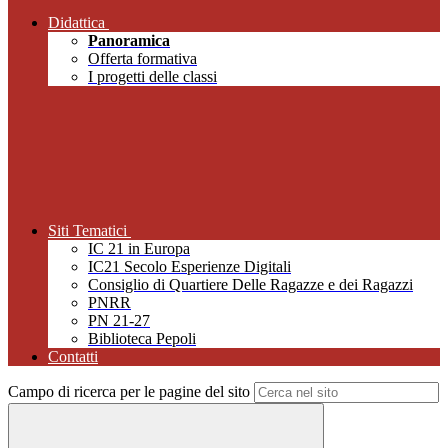
Didattica
Panoramica
Offerta formativa
I progetti delle classi
Siti Tematici
IC 21 in Europa
IC21 Secolo Esperienze Digitali
Consiglio di Quartiere Delle Ragazze e dei Ragazzi
PNRR
PN 21-27
Biblioteca Pepoli
Contatti
Campo di ricerca per le pagine del sito