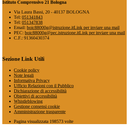
Istituto Comprensivo 21 Bologna
Via Laura Bassi, 20 - 40137 BOLOGNA
Tel:
051341843
Tel:
051347838
Email:
boic88000g@istruzione.it
Link per inviare una mail
PEC:
boic88000g@pec.istruzione.it
Link per inviare una mail
C.F.: 91360430374
Sezione Link Utili
Cookie policy
Note legali
Informativa Privacy
Ufficio Relazioni con il Pubblico
Dichiarazione di accessibilità
Obiettivi di accessibilità
Whistleblowing
Gestione consensi cookie
Amministrazione trasparente
Pagina visualizzata
198573
volte