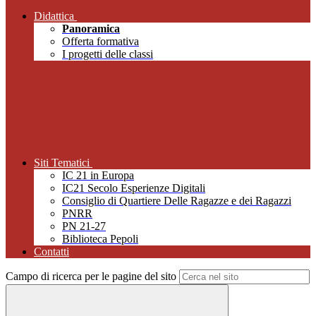
Didattica
Panoramica
Offerta formativa
I progetti delle classi
Siti Tematici
IC 21 in Europa
IC21 Secolo Esperienze Digitali
Consiglio di Quartiere Delle Ragazze e dei Ragazzi
PNRR
PN 21-27
Biblioteca Pepoli
Contatti
Campo di ricerca per le pagine del sito