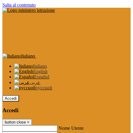
Salta al contenuto
Italiano
Italiano
English
Español
عربى
русский
Accedi
Accedi
button close
×
Nome Utente