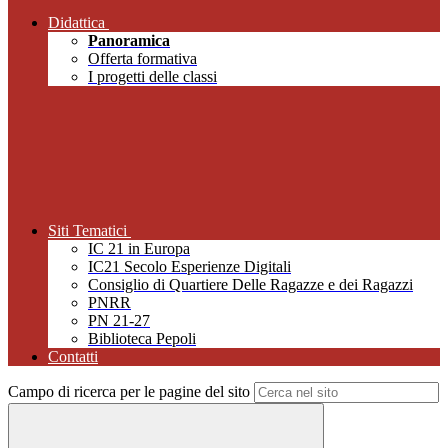
Didattica
Panoramica
Offerta formativa
I progetti delle classi
Siti Tematici
IC 21 in Europa
IC21 Secolo Esperienze Digitali
Consiglio di Quartiere Delle Ragazze e dei Ragazzi
PNRR
PN 21-27
Biblioteca Pepoli
Contatti
Campo di ricerca per le pagine del sito