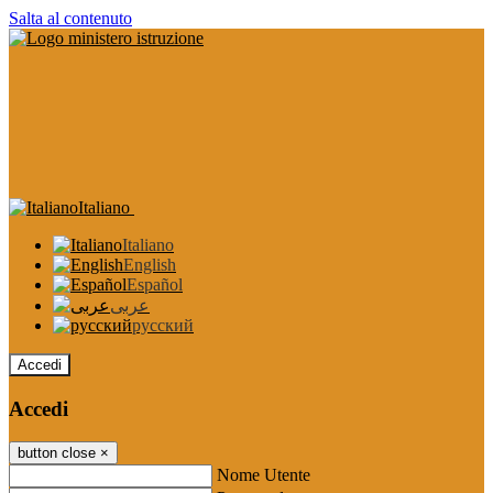
Salta al contenuto
Italiano
Italiano
English
Español
عربى
русский
Accedi
Accedi
button close
×
Nome Utente