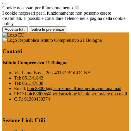
Cookie necessari per il funzionamento
I cookie necessari per il funzionamento non possono essere
disabilitati. È possibile consultare l'elenco nella pagina della cookie
policy.
Accetta tutti
Salva le preferenze
Istituto Comprensivo 21 Bologna
Contatti
Istituto Comprensivo 21 Bologna
Via Laura Bassi, 20 - 40137 BOLOGNA
Tel:
051341843
Tel:
051347838
Email:
boic88000g@istruzione.it
Link per inviare una mail
PEC:
boic88000g@pec.istruzione.it
Link per inviare una mail
C.F.: 91360430374
Sezione Link Utili