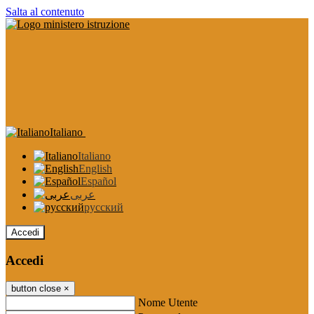
Salta al contenuto
Italiano
Italiano
English
Español
عربى
русский
Accedi
Accedi
button close
×
Nome Utente