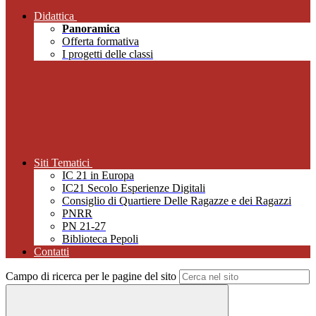
Didattica
Panoramica
Offerta formativa
I progetti delle classi
Siti Tematici
IC 21 in Europa
IC21 Secolo Esperienze Digitali
Consiglio di Quartiere Delle Ragazze e dei Ragazzi
PNRR
PN 21-27
Biblioteca Pepoli
Contatti
Campo di ricerca per le pagine del sito