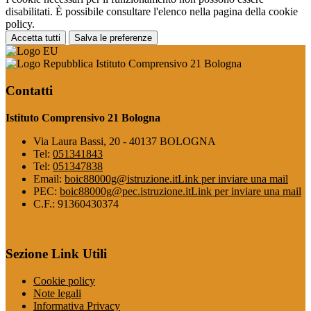
disabilitati. È possibile consultare l'elenco nella pagina della cookie
policy.
Accetta tutti
Salva le preferenze
Istituto Comprensivo 21 Bologna
Contatti
Istituto Comprensivo 21 Bologna
Via Laura Bassi, 20 - 40137 BOLOGNA
Tel:
051341843
Tel:
051347838
Email:
boic88000g@istruzione.it
Link per inviare una mail
PEC:
boic88000g@pec.istruzione.it
Link per inviare una mail
C.F.: 91360430374
Sezione Link Utili
Cookie policy
Note legali
Informativa Privacy