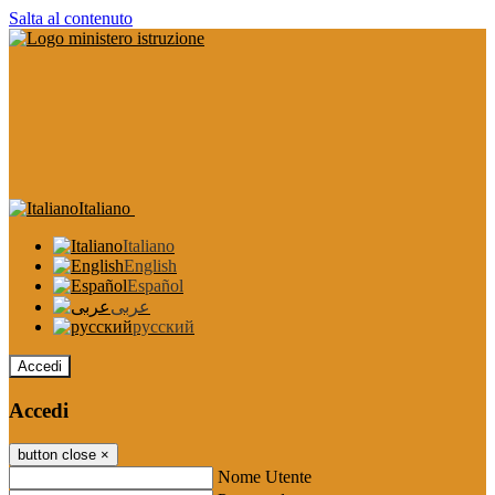
Salta al contenuto
Italiano
Italiano
English
Español
عربى
русский
Accedi
Accedi
button close
×
Nome Utente