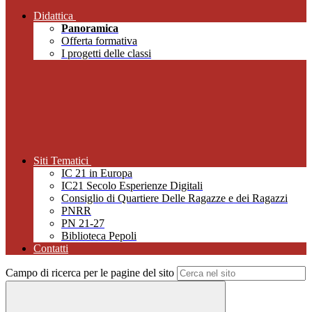
Didattica
Panoramica
Offerta formativa
I progetti delle classi
Siti Tematici
IC 21 in Europa
IC21 Secolo Esperienze Digitali
Consiglio di Quartiere Delle Ragazze e dei Ragazzi
PNRR
PN 21-27
Biblioteca Pepoli
Contatti
Campo di ricerca per le pagine del sito