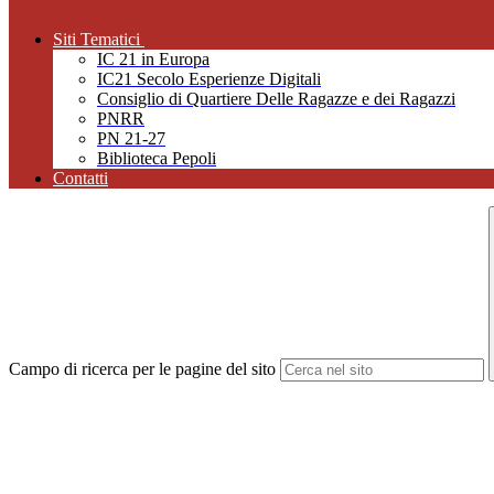
Siti Tematici
IC 21 in Europa
IC21 Secolo Esperienze Digitali
Consiglio di Quartiere Delle Ragazze e dei Ragazzi
PNRR
PN 21-27
Biblioteca Pepoli
Contatti
Campo di ricerca per le pagine del sito