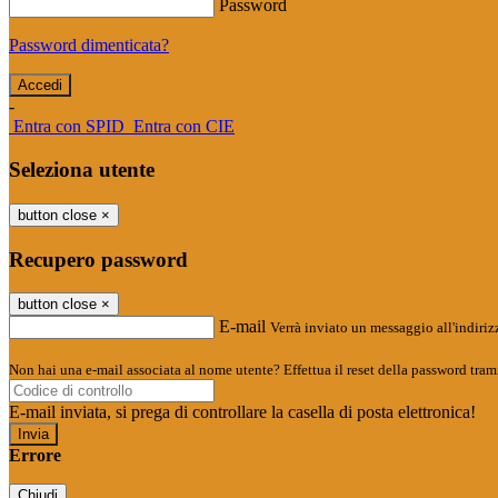
Password
Password dimenticata?
-
Entra con SPID
Entra con CIE
Seleziona utente
button close
×
Recupero password
button close
×
E-mail
Verrà inviato un messaggio all'indirizz
Non hai una e-mail associata al nome utente? Effettua il reset della password tram
E-mail inviata, si prega di controllare la casella di posta elettronica!
Errore
Chiudi