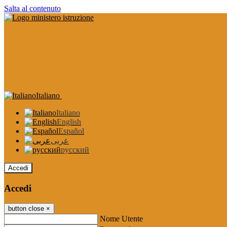
Salta al contenuto
Italiano
Italiano
English
Español
عربى
русский
Accedi
Accedi
button close
×
Nome Utente