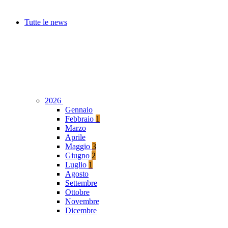
Tutte le news
2026
Gennaio
Febbraio
1
Marzo
Aprile
Maggio
3
Giugno
2
Luglio
1
Agosto
Settembre
Ottobre
Novembre
Dicembre