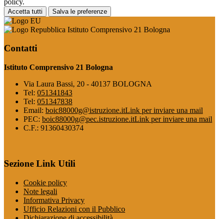
policy.
Accetta tutti
Salva le preferenze
Istituto Comprensivo 21 Bologna
Contatti
Istituto Comprensivo 21 Bologna
Via Laura Bassi, 20 - 40137 BOLOGNA
Tel:
051341843
Tel:
051347838
Email:
boic88000g@istruzione.it
Link per inviare una mail
PEC:
boic88000g@pec.istruzione.it
Link per inviare una mail
C.F.: 91360430374
Sezione Link Utili
Cookie policy
Note legali
Informativa Privacy
Ufficio Relazioni con il Pubblico
Dichiarazione di accessibilità