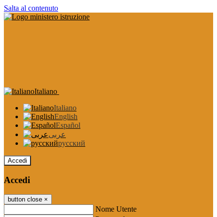
Salta al contenuto
Italiano
Italiano
English
Español
عربى
русский
Accedi
Accedi
button close
×
Nome Utente