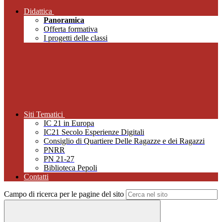
Didattica
Panoramica
Offerta formativa
I progetti delle classi
Siti Tematici
IC 21 in Europa
IC21 Secolo Esperienze Digitali
Consiglio di Quartiere Delle Ragazze e dei Ragazzi
PNRR
PN 21-27
Biblioteca Pepoli
Contatti
Campo di ricerca per le pagine del sito