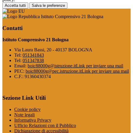
Accetta tutti
Salva le preferenze
Istituto Comprensivo 21 Bologna
Contatti
Istituto Comprensivo 21 Bologna
Via Laura Bassi, 20 - 40137 BOLOGNA
Tel:
051341843
Tel:
051347838
Email:
boic88000g@istruzione.it
Link per inviare una mail
PEC:
boic88000g@pec.istruzione.it
Link per inviare una mail
C.F.: 91360430374
Sezione Link Utili
Cookie policy
Note legali
Informativa Privacy
Ufficio Relazioni con il Pubblico
Dichiarazione di accessibilità