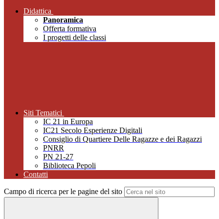
Didattica
Panoramica
Offerta formativa
I progetti delle classi
Siti Tematici
IC 21 in Europa
IC21 Secolo Esperienze Digitali
Consiglio di Quartiere Delle Ragazze e dei Ragazzi
PNRR
PN 21-27
Biblioteca Pepoli
Contatti
Campo di ricerca per le pagine del sito