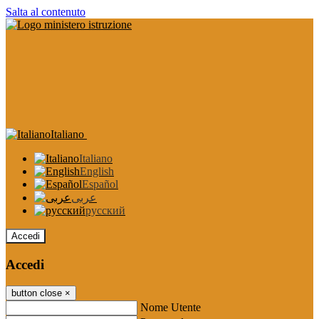
Salta al contenuto
Italiano
Italiano
English
Español
عربى
русский
Accedi
Accedi
button close
×
Nome Utente