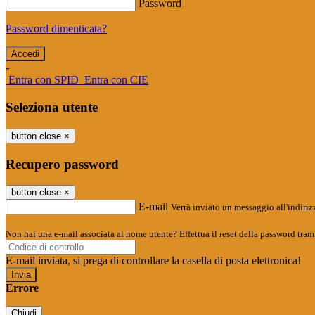
Password
Password dimenticata?
-
Entra con SPID
Entra con CIE
Seleziona utente
button close
×
Recupero password
button close
×
E-mail
Verrà inviato un messaggio all'indirizz
Non hai una e-mail associata al nome utente? Effettua il reset della password tram
E-mail inviata, si prega di controllare la casella di posta elettronica!
Errore
Chiudi