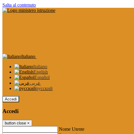
Salta al contenuto
Italiano
Italiano
English
Español
عربى
русский
Accedi
Accedi
button close
×
Nome Utente