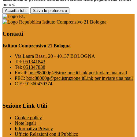
policy.
Accetta tutti
Salva le preferenze
Istituto Comprensivo 21 Bologna
Contatti
Istituto Comprensivo 21 Bologna
Via Laura Bassi, 20 - 40137 BOLOGNA
Tel:
051341843
Tel:
051347838
Email:
boic88000g@istruzione.it
Link per inviare una mail
PEC:
boic88000g@pec.istruzione.it
Link per inviare una mail
C.F.: 91360430374
Sezione Link Utili
Cookie policy
Note legali
Informativa Privacy
Ufficio Relazioni con il Pubblico