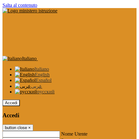
Salta al contenuto
Italiano
Italiano
English
Español
عربى
русский
Accedi
Accedi
button close
×
Nome Utente