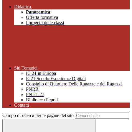
Didattica
Panoramica
Offerta formativa
I progetti delle classi
Siti Tematici
IC 21 in Europa
IC21 Secolo Esperienze Digitali
Consiglio di Quartiere Delle Ragazze e dei Ragazzi
PNRR
PN 21-27
Biblioteca Pepoli
Contatti
Campo di ricerca per le pagine del sito