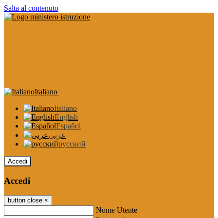
Salta al contenuto
Italiano
Italiano
English
Español
عربى
русский
Accedi
Accedi
button close
×
Nome Utente