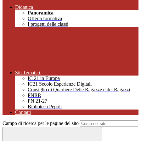
Didattica
Panoramica
Offerta formativa
I progetti delle classi
Siti Tematici
IC 21 in Europa
IC21 Secolo Esperienze Digitali
Consiglio di Quartiere Delle Ragazze e dei Ragazzi
PNRR
PN 21-27
Biblioteca Pepoli
Contatti
Campo di ricerca per le pagine del sito