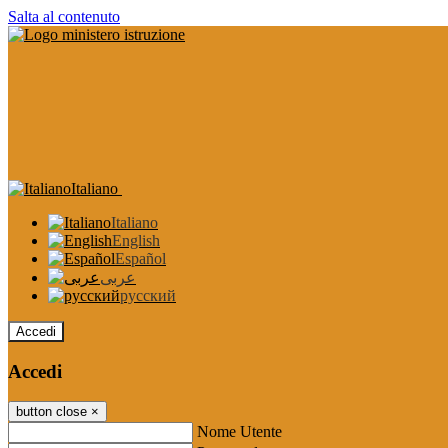
Salta al contenuto
Italiano
Italiano
English
Español
عربى
русский
Accedi
Accedi
button close
×
Nome Utente