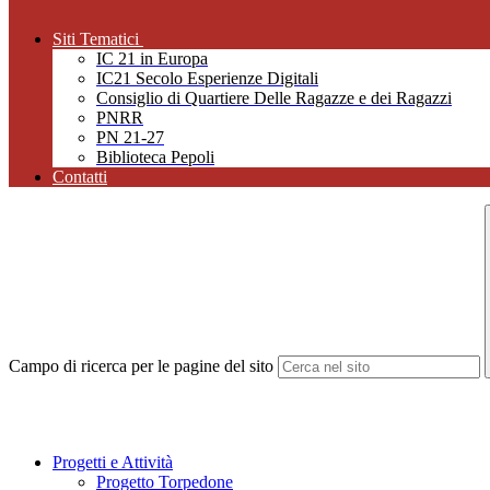
Siti Tematici
IC 21 in Europa
IC21 Secolo Esperienze Digitali
Consiglio di Quartiere Delle Ragazze e dei Ragazzi
PNRR
PN 21-27
Biblioteca Pepoli
Contatti
Campo di ricerca per le pagine del sito
Progetti e Attività
Progetto Torpedone