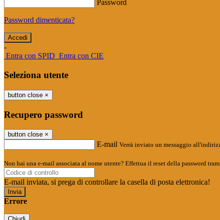
Password
Password dimenticata?
-
Entra con SPID
Entra con CIE
Seleziona utente
button close
×
Recupero password
button close
×
E-mail
Verrà inviato un messaggio all'indirizz
Non hai una e-mail associata al nome utente? Effettua il reset della password tram
E-mail inviata, si prega di controllare la casella di posta elettronica!
Errore
Chiudi