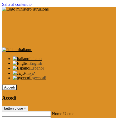
Salta al contenuto
Italiano
Italiano
English
Español
عربى
русский
Accedi
Accedi
button close
×
Nome Utente