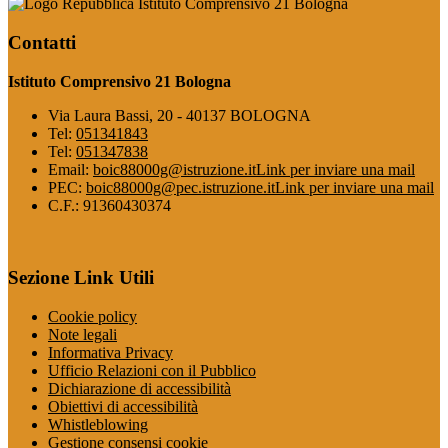
Istituto Comprensivo 21 Bologna
Contatti
Istituto Comprensivo 21 Bologna
Via Laura Bassi, 20 - 40137 BOLOGNA
Tel:
051341843
Tel:
051347838
Email:
boic88000g@istruzione.it
Link per inviare una mail
PEC:
boic88000g@pec.istruzione.it
Link per inviare una mail
C.F.: 91360430374
Sezione Link Utili
Cookie policy
Note legali
Informativa Privacy
Ufficio Relazioni con il Pubblico
Dichiarazione di accessibilità
Obiettivi di accessibilità
Whistleblowing
Gestione consensi cookie