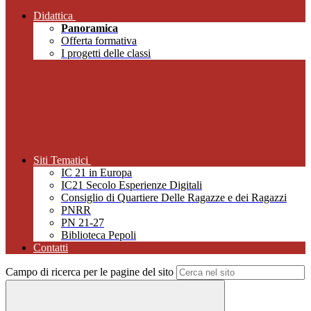
Didattica
Panoramica
Offerta formativa
I progetti delle classi
Siti Tematici
IC 21 in Europa
IC21 Secolo Esperienze Digitali
Consiglio di Quartiere Delle Ragazze e dei Ragazzi
PNRR
PN 21-27
Biblioteca Pepoli
Contatti
Campo di ricerca per le pagine del sito