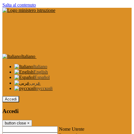
Salta al contenuto
Italiano
Italiano
English
Español
عربى
русский
Accedi
Accedi
button close
×
Nome Utente