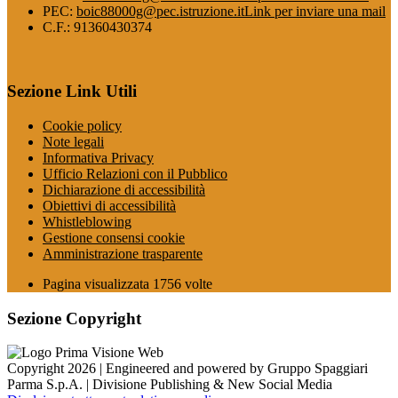
PEC:
boic88000g@pec.istruzione.it
Link per inviare una mail
C.F.: 91360430374
Sezione Link Utili
Cookie policy
Note legali
Informativa Privacy
Ufficio Relazioni con il Pubblico
Dichiarazione di accessibilità
Obiettivi di accessibilità
Whistleblowing
Gestione consensi cookie
Amministrazione trasparente
Pagina visualizzata
1756
volte
Sezione Copyright
Copyright 2026 | Engineered and powered by Gruppo Spaggiari
Parma S.p.A. | Divisione Publishing & New Social Media