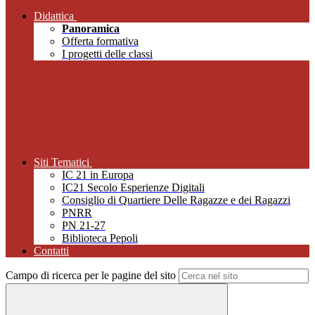
Didattica
Panoramica
Offerta formativa
I progetti delle classi
Siti Tematici
IC 21 in Europa
IC21 Secolo Esperienze Digitali
Consiglio di Quartiere Delle Ragazze e dei Ragazzi
PNRR
PN 21-27
Biblioteca Pepoli
Contatti
Campo di ricerca per le pagine del sito