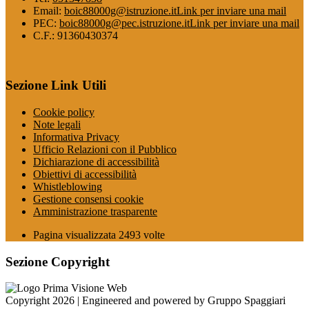
Email:
boic88000g@istruzione.it
Link per inviare una mail
PEC:
boic88000g@pec.istruzione.it
Link per inviare una mail
C.F.: 91360430374
Sezione Link Utili
Cookie policy
Note legali
Informativa Privacy
Ufficio Relazioni con il Pubblico
Dichiarazione di accessibilità
Obiettivi di accessibilità
Whistleblowing
Gestione consensi cookie
Amministrazione trasparente
Pagina visualizzata
2493
volte
Sezione Copyright
Copyright 2026 | Engineered and powered by Gruppo Spaggiari