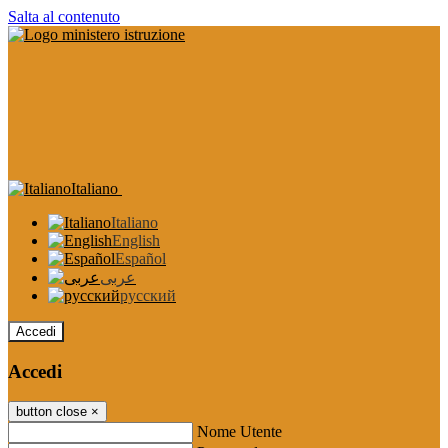
Salta al contenuto
Italiano
Italiano
English
Español
عربى
русский
Accedi
Accedi
button close
×
Nome Utente