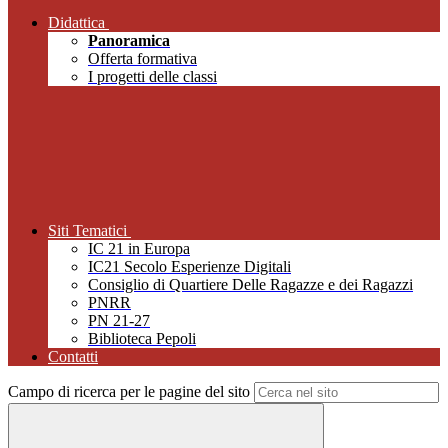
Didattica
Panoramica
Offerta formativa
I progetti delle classi
Siti Tematici
IC 21 in Europa
IC21 Secolo Esperienze Digitali
Consiglio di Quartiere Delle Ragazze e dei Ragazzi
PNRR
PN 21-27
Biblioteca Pepoli
Contatti
Campo di ricerca per le pagine del sito