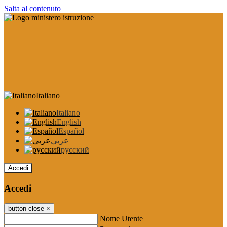
Salta al contenuto
Italiano
Italiano
English
Español
عربى
русский
Accedi
Accedi
button close
×
Nome Utente