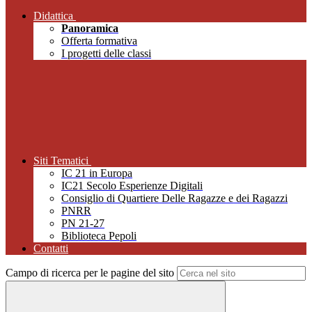
Didattica
Panoramica
Offerta formativa
I progetti delle classi
Siti Tematici
IC 21 in Europa
IC21 Secolo Esperienze Digitali
Consiglio di Quartiere Delle Ragazze e dei Ragazzi
PNRR
PN 21-27
Biblioteca Pepoli
Contatti
Campo di ricerca per le pagine del sito