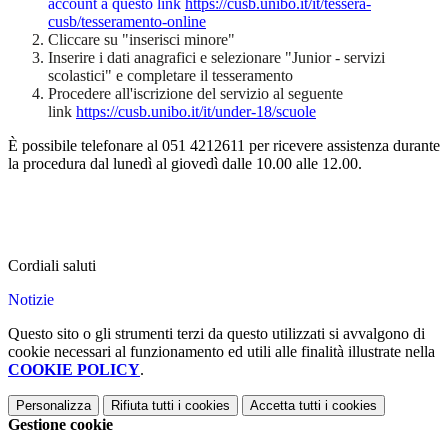
account a questo link
https://cusb.unibo.it/it/tessera-
cusb/tesseramento-online
Cliccare su "inserisci minore"
Inserire i dati anagrafici e selezionare "Junior - servizi
scolastici" e completare il tesseramento
Procedere all'iscrizione del servizio​
al seguente
link
https://cusb.unibo.it/it/under-18/scuole
È possibile telefonare al 051 4212611 per ricevere assistenza durante
la procedura dal lunedì al giovedì dalle 10.00 alle 12.00.
Cordiali saluti
Notizie
Questo sito o gli strumenti terzi da questo utilizzati si avvalgono di
cookie necessari al funzionamento ed utili alle finalità illustrate nella
COOKIE POLICY
.
Personalizza
Rifiuta tutti
i cookies
Accetta tutti
i cookies
Gestione cookie