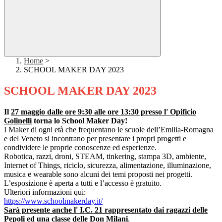
Home
>
SCHOOL MAKER DAY 2023
SCHOOL MAKER DAY 2023
Il
27 maggio dalle ore 9:30 alle ore 13:30 presso l' Opificio
Go
line
lli
torna lo School Maker Day!
I Maker di ogni età che frequentano le scuole dell’Emilia-Romagna
e del Veneto si incontrano per presentare i propri progetti e
condividere le proprie conoscenze ed esperienze.
Robotica, razzi, droni, STEAM, tinkering, stampa 3D, ambiente,
Internet of Things, riciclo, sicurezza, alimentazione, illuminazione,
musica e wearable sono alcuni dei temi proposti nei progetti.
L’esposizione è aperta a tutti e l’accesso è gratuito.
Ulteriori informazioni qui:
https://www.schoolmakerday.it/
Sarà presente anche l' I.C. 21 rappresentato dai ragazzi delle
Pepoli ed una classe delle Don Milani
.