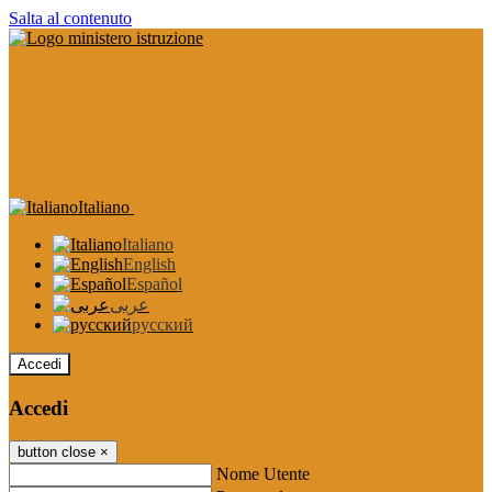
Salta al contenuto
Italiano
Italiano
English
Español
عربى
русский
Accedi
Accedi
button close
×
Nome Utente