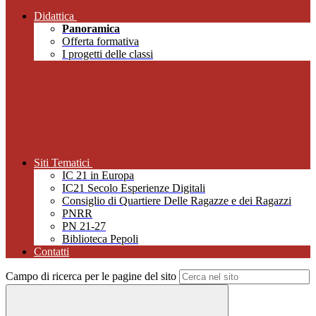
Didattica
Panoramica
Offerta formativa
I progetti delle classi
Siti Tematici
IC 21 in Europa
IC21 Secolo Esperienze Digitali
Consiglio di Quartiere Delle Ragazze e dei Ragazzi
PNRR
PN 21-27
Biblioteca Pepoli
Contatti
Campo di ricerca per le pagine del sito