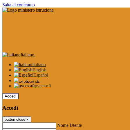
Salta al contenuto
Italiano
Italiano
English
Español
عربى
русский
Accedi
Accedi
button close
×
Nome Utente