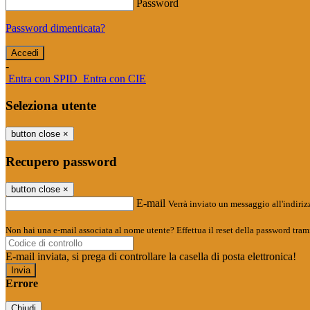
Password
Password dimenticata?
-
Entra con SPID
Entra con CIE
Seleziona utente
button close
×
Recupero password
button close
×
E-mail
Verrà inviato un messaggio all'indirizz
Non hai una e-mail associata al nome utente? Effettua il reset della password tram
E-mail inviata, si prega di controllare la casella di posta elettronica!
Errore
Chiudi