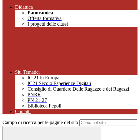
Didattica
Panoramica
Offerta formativa
I progetti delle classi
Siti Tematici
IC 21 in Europa
IC21 Secolo Esperienze Digitali
Consiglio di Quartiere Delle Ragazze e dei Ragazzi
PNRR
PN 21-27
Biblioteca Pepoli
Contatti
Campo di ricerca per le pagine del sito