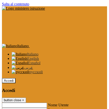
Salta al contenuto
Italiano
Italiano
English
Español
عربى
русский
Accedi
Accedi
button close
×
Nome Utente