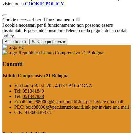
visionare la
COOKIE POLICY
.
Cookie necessari per il funzionamento
I cookie necessari per il funzionamento non possono essere
disabilitati. È possibile consultare l'elenco nella pagina della cookie
policy.
Accetta tutti
Salva le preferenze
Istituto Comprensivo 21 Bologna
Contatti
Istituto Comprensivo 21 Bologna
Via Laura Bassi, 20 - 40137 BOLOGNA
Tel:
051341843
Tel:
051347838
Email:
boic88000g@istruzione.it
Link per inviare una mail
PEC:
boic88000g@pec.istruzione.it
Link per inviare una mail
C.F.: 91360430374