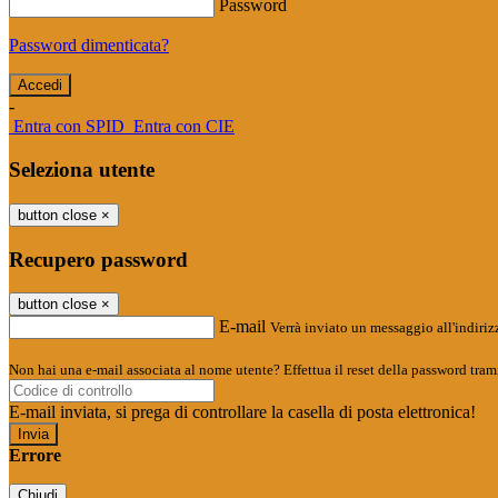
Password
Password dimenticata?
-
Entra con SPID
Entra con CIE
Seleziona utente
button close
×
Recupero password
button close
×
E-mail
Verrà inviato un messaggio all'indirizz
Non hai una e-mail associata al nome utente? Effettua il reset della password tram
E-mail inviata, si prega di controllare la casella di posta elettronica!
Errore
Chiudi