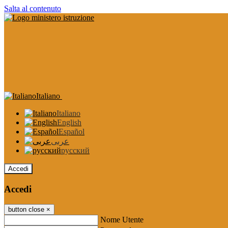
Salta al contenuto
Italiano
Italiano
English
Español
عربى
русский
Accedi
Accedi
button close
×
Nome Utente