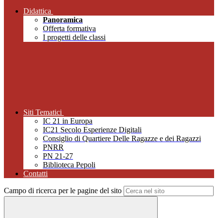
Didattica
Panoramica
Offerta formativa
I progetti delle classi
Siti Tematici
IC 21 in Europa
IC21 Secolo Esperienze Digitali
Consiglio di Quartiere Delle Ragazze e dei Ragazzi
PNRR
PN 21-27
Biblioteca Pepoli
Contatti
Campo di ricerca per le pagine del sito