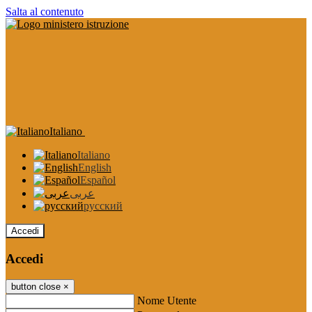
Salta al contenuto
Italiano
Italiano
English
Español
عربى
русский
Accedi
Accedi
button close
×
Nome Utente