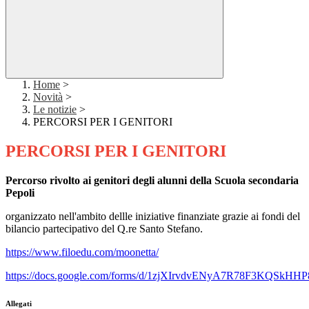
Home
>
Novità
>
Le notizie
>
PERCORSI PER I GENITORI
PERCORSI PER I GENITORI
Percorso rivolto ai genitori degli alunni della Scuola secondaria
Pepoli
organizzato nell'ambito dellle iniziative finanziate grazie ai fondi del
bilancio partecipativo
del Q.re Santo Stefano.
https://www.filoedu.com/moonetta/
https://docs.google.com/forms/d/1zjXIrvdvENyA7R78F3KQSkHH
Allegati