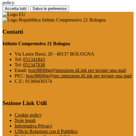
policy.
Accetta tutti
Salva le preferenze
Istituto Comprensivo 21 Bologna
Contatti
Istituto Comprensivo 21 Bologna
Via Laura Bassi, 20 - 40137 BOLOGNA
Tel:
051341843
Tel:
051347838
Email:
boic88000g@istruzione.it
Link per inviare una mail
PEC:
boic88000g@pec.istruzione.it
Link per inviare una mail
C.F.: 91360430374
Sezione Link Utili
Cookie policy
Note legali
Informativa Privacy
Ufficio Relazioni con il Pubblico