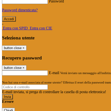
Password
Password dimenticata?
-
Entra con SPID
Entra con CIE
Seleziona utente
button close
×
Recupero password
button close
×
E-mail
Verrà inviato un messaggio all'indirizz
Non hai una e-mail associata al nome utente? Effettua il reset della password tram
E-mail inviata, si prega di controllare la casella di posta elettronica!
Errore
Chiudi