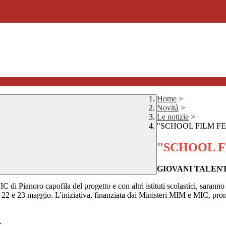
Home
>
Novità
>
Le notizie
>
"SCHOOL FILM FE
"SCHOOL F
GIOVANI TALENT
'IC
di
Pianoro capofila del progetto e con altri istituti scolastici, saran
l 22 e
23 maggio
. L'iniziativa, finanziata dai Ministeri MIM e MIC, pro
.