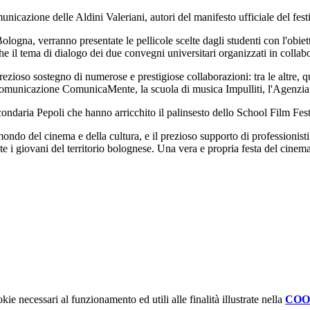
unicazione delle Aldini Valeriani, autori del manifesto ufficiale del fest
ologna, verranno presentate le pellicole scelte dagli studenti con l'obie
che il tema
di
dialogo dei due convegni universitari organizzati in collab
prezioso sostegno
di
numerose e prestigiose collaborazioni: tra le altre, 
omunicazione ComunicaMente, la scuola
di
musica Impulliti, l'Agenzia
condaria Pepoli che hanno arricchito il palinsesto dello School Film Fest
l mondo del cinema e della cultura, e il prezioso supporto
di
professionisti
 i giovani del territorio bolognese. Una vera e propria festa del cinema
kie necessari al funzionamento ed utili alle finalità illustrate nella
COO