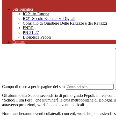
Siti Tematici
IC 21 in Europa
IC21 Secolo Esperienze Digitali
Consiglio di Quartiere Delle Ragazze e dei Ragazzi
PNRR
PN 21-27
Biblioteca Pepoli
Contatti
Campo di ricerca per le pagine del sito
Gli alunni della Scuola secondaria
di
primo grado Pepoli, in rete con l
"School Film Fest", che illuminerà la città metropolitana di Bologna i
attraverso proiezioni, workshop ed eventi musicali.
Non mancheranno eventi collaterali: concerti, workshop e masterclass