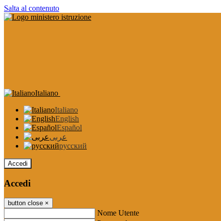
Salta al contenuto
Italiano
Italiano
English
Español
عربى
русский
Accedi
Accedi
button close
×
Nome Utente