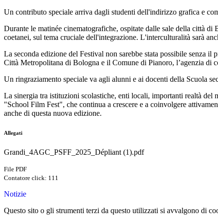
Un contributo speciale arriva dagli studenti dell'indirizzo grafica e com
Durante le matinée cinematografiche, ospitate dalle sale della città
di
B
coetanei, sul tema cruciale dell'integrazione. L'interculturalità sarà an
La seconda edizione del Festival non sarebbe stata possibile senza il 
Città Metropolitana
di
Bologna e il Comune
di
Pianoro, l’agenzia
di
c
Un ringraziamento speciale va agli alunni e ai docenti della Scuola se
La sinergia tra istituzioni scolastiche, enti locali, importanti realtà de
"School Film Fest", che continua a crescere e a coinvolgere attivamente
anche
di
questa nuova edizione.
Allegati
Grandi_4AGC_PSFF_2025_Dépliant (1).pdf
File PDF
Contatore click: 111
Notizie
Questo sito o gli strumenti terzi da questo utilizzati si avvalgono di coo