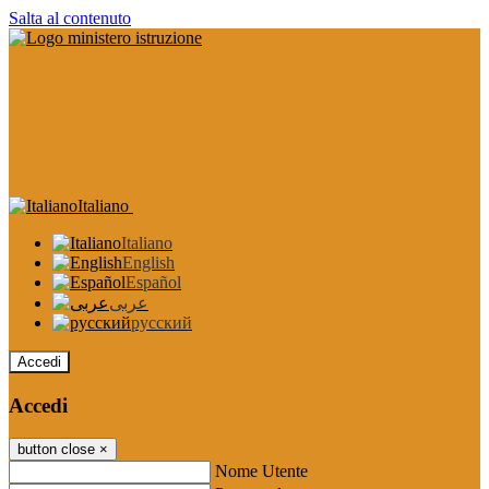
Salta al contenuto
Italiano
Italiano
English
Español
عربى
русский
Accedi
Accedi
button close
×
Nome Utente