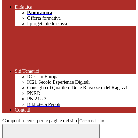
Didattica
Panoramica
Offerta formativa
I progetti delle classi
Siti Tematici
IC 21 in Europa
IC21 Secolo Esperienze Digitali
Consiglio di Quartiere Delle Ragazze e dei Ragazzi
PNRR
PN 21-27
Biblioteca Pepoli
Contatti
Campo di ricerca per le pagine del sito