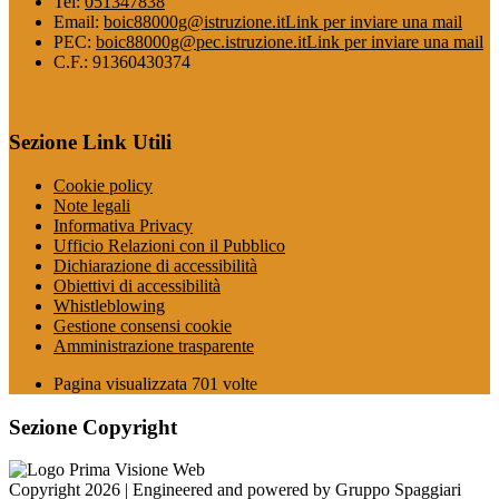
Tel:
051347838
Email:
boic88000g@istruzione.it
Link per inviare una mail
PEC:
boic88000g@pec.istruzione.it
Link per inviare una mail
C.F.: 91360430374
Sezione Link Utili
Cookie policy
Note legali
Informativa Privacy
Ufficio Relazioni con il Pubblico
Dichiarazione di accessibilità
Obiettivi di accessibilità
Whistleblowing
Gestione consensi cookie
Amministrazione trasparente
Pagina visualizzata
701
volte
Sezione Copyright
Copyright 2026 | Engineered and powered by Gruppo Spaggiari