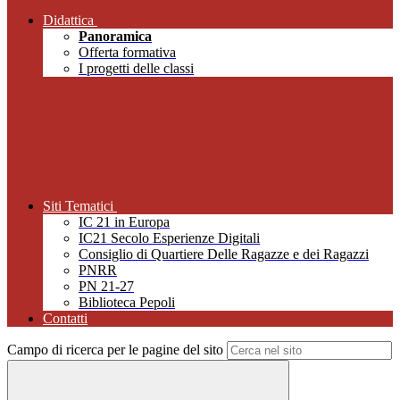
Didattica
Panoramica
Offerta formativa
I progetti delle classi
Siti Tematici
IC 21 in Europa
IC21 Secolo Esperienze Digitali
Consiglio di Quartiere Delle Ragazze e dei Ragazzi
PNRR
PN 21-27
Biblioteca Pepoli
Contatti
Campo di ricerca per le pagine del sito