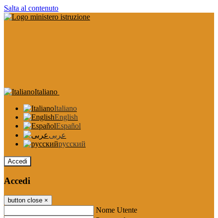
Salta al contenuto
Italiano
Italiano
English
Español
عربى
русский
Accedi
Accedi
button close
×
Nome Utente