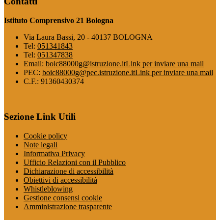
Contatti
Istituto Comprensivo 21 Bologna
Via Laura Bassi, 20 - 40137 BOLOGNA
Tel:
051341843
Tel:
051347838
Email:
boic88000g@istruzione.it
Link per inviare una mail
PEC:
boic88000g@pec.istruzione.it
Link per inviare una mail
C.F.: 91360430374
Sezione Link Utili
Cookie policy
Note legali
Informativa Privacy
Ufficio Relazioni con il Pubblico
Dichiarazione di accessibilità
Obiettivi di accessibilità
Whistleblowing
Gestione consensi cookie
Amministrazione trasparente