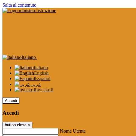
Salta al contenuto
Italiano
Italiano
English
Español
عربى
русский
Accedi
Accedi
button close
×
Nome Utente