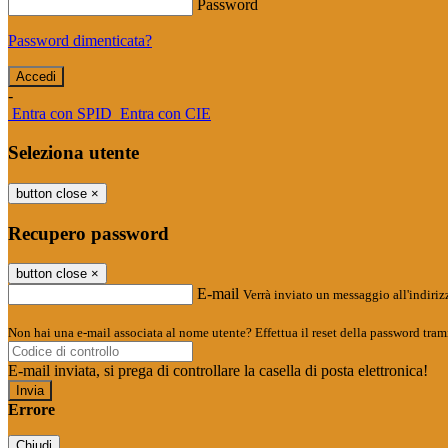
Password
Password dimenticata?
-
Entra con SPID
Entra con CIE
Seleziona utente
button close
×
Recupero password
button close
×
E-mail
Verrà inviato un messaggio all'indirizz
Non hai una e-mail associata al nome utente? Effettua il reset della password tram
E-mail inviata, si prega di controllare la casella di posta elettronica!
Errore
Chiudi