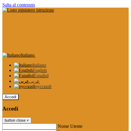
Salta al contenuto
Italiano
Italiano
English
Español
عربى
русский
Accedi
Accedi
button close
×
Nome Utente