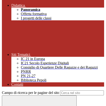
Didattica
Panoramica
Offerta formativa
I progetti delle classi
Siti Tematici
IC 21 in Europa
IC21 Secolo Esperienze Digitali
Consiglio di Quartiere Delle Ragazze e dei Ragazzi
PNRR
PN 21-27
Biblioteca Pepoli
Contatti
Campo di ricerca per le pagine del sito