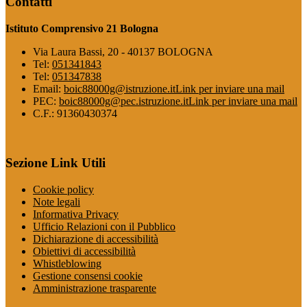
Contatti
Istituto Comprensivo 21 Bologna
Via Laura Bassi, 20 - 40137 BOLOGNA
Tel:
051341843
Tel:
051347838
Email:
boic88000g@istruzione.it
Link per inviare una mail
PEC:
boic88000g@pec.istruzione.it
Link per inviare una mail
C.F.: 91360430374
Sezione Link Utili
Cookie policy
Note legali
Informativa Privacy
Ufficio Relazioni con il Pubblico
Dichiarazione di accessibilità
Obiettivi di accessibilità
Whistleblowing
Gestione consensi cookie
Amministrazione trasparente