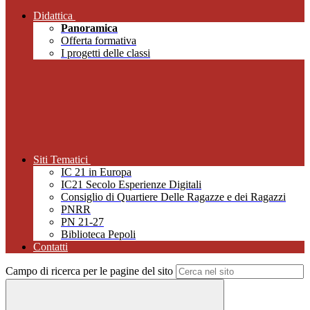
Didattica
Panoramica
Offerta formativa
I progetti delle classi
Siti Tematici
IC 21 in Europa
IC21 Secolo Esperienze Digitali
Consiglio di Quartiere Delle Ragazze e dei Ragazzi
PNRR
PN 21-27
Biblioteca Pepoli
Contatti
Campo di ricerca per le pagine del sito