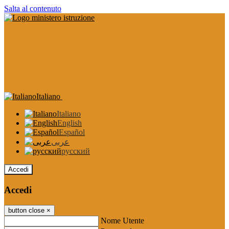
Salta al contenuto
Italiano
Italiano
English
Español
عربى
русский
Accedi
Accedi
button close
×
Nome Utente