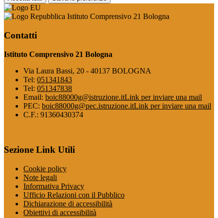
Istituto Comprensivo 21 Bologna
Contatti
Istituto Comprensivo 21 Bologna
Via Laura Bassi, 20 - 40137 BOLOGNA
Tel:
051341843
Tel:
051347838
Email:
boic88000g@istruzione.it
Link per inviare una mail
PEC:
boic88000g@pec.istruzione.it
Link per inviare una mail
C.F.: 91360430374
Sezione Link Utili
Cookie policy
Note legali
Informativa Privacy
Ufficio Relazioni con il Pubblico
Dichiarazione di accessibilità
Obiettivi di accessibilità