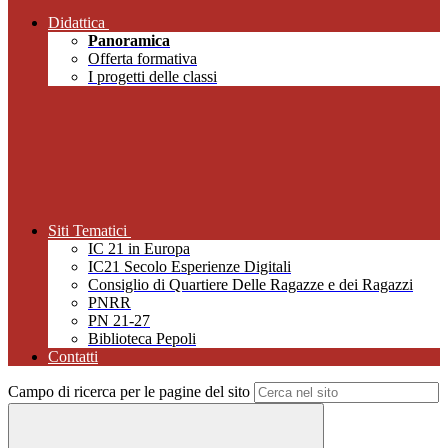
Didattica
Panoramica
Offerta formativa
I progetti delle classi
Siti Tematici
IC 21 in Europa
IC21 Secolo Esperienze Digitali
Consiglio di Quartiere Delle Ragazze e dei Ragazzi
PNRR
PN 21-27
Biblioteca Pepoli
Contatti
Campo di ricerca per le pagine del sito