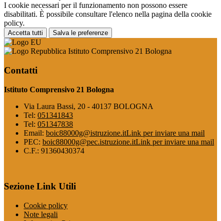
I cookie necessari per il funzionamento non possono essere
disabilitati. È possibile consultare l'elenco nella pagina della cookie
policy.
Accetta tutti
Salva le preferenze
Istituto Comprensivo 21 Bologna
Contatti
Istituto Comprensivo 21 Bologna
Via Laura Bassi, 20 - 40137 BOLOGNA
Tel:
051341843
Tel:
051347838
Email:
boic88000g@istruzione.it
Link per inviare una mail
PEC:
boic88000g@pec.istruzione.it
Link per inviare una mail
C.F.: 91360430374
Sezione Link Utili
Cookie policy
Note legali