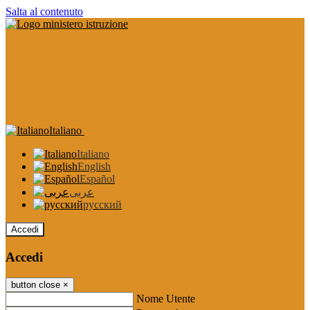
Salta al contenuto
Italiano
Italiano
English
Español
عربى
русский
Accedi
Accedi
button close
×
Nome Utente