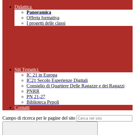
Didattica
Panoramica
Offerta formativa
I progetti delle classi
Siti Tematici
IC 21 in Europa
IC21 Secolo Esperienze Digitali
Consiglio di Quartiere Delle Ragazze e dei Ragazzi
PNRR
PN 21-27
Biblioteca Pepoli
Contatti
Campo di ricerca per le pagine del sito