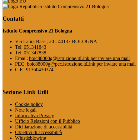
Istituto Comprensivo 21 Bologna
Contatti
Istituto Comprensivo 21 Bologna
Via Laura Bassi, 20 - 40137 BOLOGNA
Tel:
051341843
Tel:
051347838
Email:
boic88000g@istruzione.it
Link per inviare una mail
PEC:
boic88000g@pec.istruzione.it
Link per inviare una mail
C.F.: 91360430374
Sezione Link Utili
Cookie policy
Note legali
Informativa Privacy
Ufficio Relazioni con il Pubblico
Dichiarazione di accessibilità
Obiettivi di accessibilità
Whistleblowing