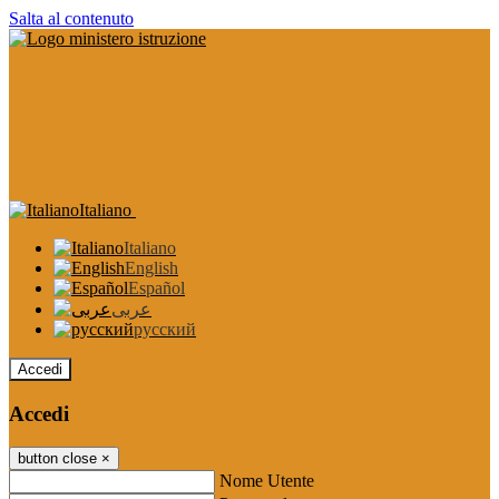
Salta al contenuto
Italiano
Italiano
English
Español
عربى
русский
Accedi
Accedi
button close
×
Nome Utente