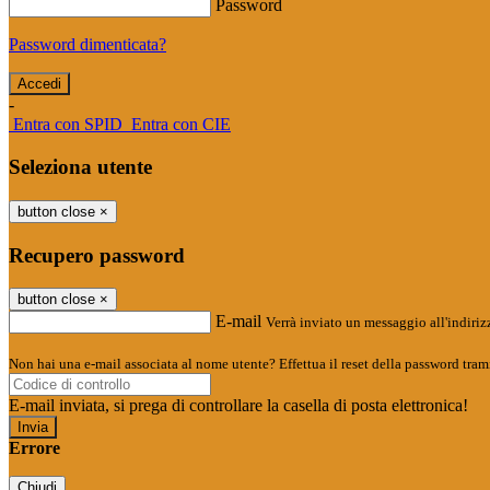
Password
Password dimenticata?
-
Entra con SPID
Entra con CIE
Seleziona utente
button close
×
Recupero password
button close
×
E-mail
Verrà inviato un messaggio all'indirizz
Non hai una e-mail associata al nome utente? Effettua il reset della password tram
E-mail inviata, si prega di controllare la casella di posta elettronica!
Errore
Chiudi