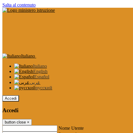
Salta al contenuto
Italiano
Italiano
English
Español
عربى
русский
Accedi
Accedi
button close
×
Nome Utente