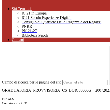
Siti Tematici
IC 21 in Europa
IC21 Secolo Esperienze Digitali
Consiglio di Quartiere Delle Ragazze e dei Ragazzi
PNRR
PN 21-27
Biblioteca Pepoli
Contatti
Campo di ricerca per le pagine del sito
GRADUATORIA_PROVVISORIA_CS_BOIC88000G__20072021.
File XLS
Contatore click: 31