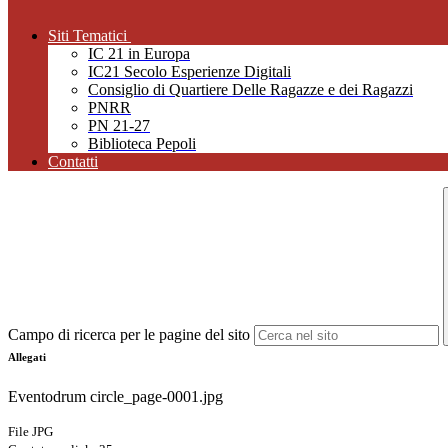
Siti Tematici
IC 21 in Europa
IC21 Secolo Esperienze Digitali
Consiglio di Quartiere Delle Ragazze e dei Ragazzi
PNRR
PN 21-27
Biblioteca Pepoli
Contatti
Campo di ricerca per le pagine del sito
Allegati
Eventodrum circle_page-0001.jpg
File JPG