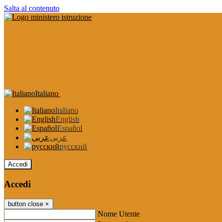
Salta al contenuto
Italiano
Italiano
English
Español
عربى
русский
Accedi
Accedi
button close
×
Nome Utente