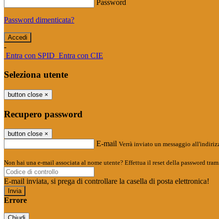
Password
Password dimenticata?
-
Entra con SPID
Entra con CIE
Seleziona utente
button close
×
Recupero password
button close
×
E-mail
Verrà inviato un messaggio all'indirizz
Non hai una e-mail associata al nome utente? Effettua il reset della password tram
E-mail inviata, si prega di controllare la casella di posta elettronica!
Errore
Chiudi