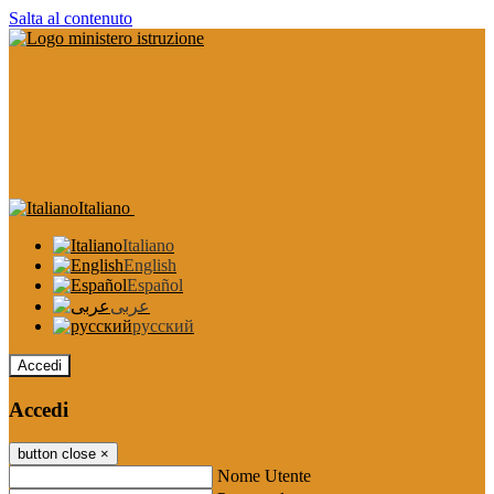
Salta al contenuto
Italiano
Italiano
English
Español
عربى
русский
Accedi
Accedi
button close
×
Nome Utente