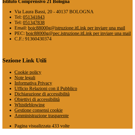
Istituto Comprensivo 21 Bologna
Via Laura Bassi, 20 - 40137 BOLOGNA
Tel:
051341843
Tel:
051347838
Email:
boic88000g@istruzione.it
Link per inviare una mail
PEC:
boic88000g@pec.istruzione.it
Link per inviare una mail
C.F.: 91360430374
Sezione Link Utili
Cookie policy
Note legali
Informativa Privacy
Ufficio Relazioni con il Pubblico
Dichiarazione di accessibilità
Obiettivi di accessibilità
Whistleblowing
Gestione consensi cookie
Amministrazione trasparente
Pagina visualizzata
433
volte