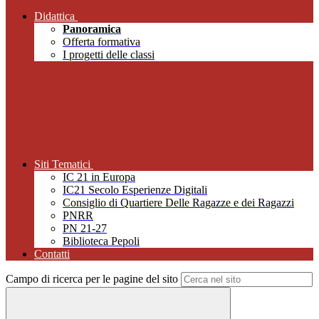
Didattica
Panoramica
Offerta formativa
I progetti delle classi
Siti Tematici
IC 21 in Europa
IC21 Secolo Esperienze Digitali
Consiglio di Quartiere Delle Ragazze e dei Ragazzi
PNRR
PN 21-27
Biblioteca Pepoli
Contatti
Campo di ricerca per le pagine del sito