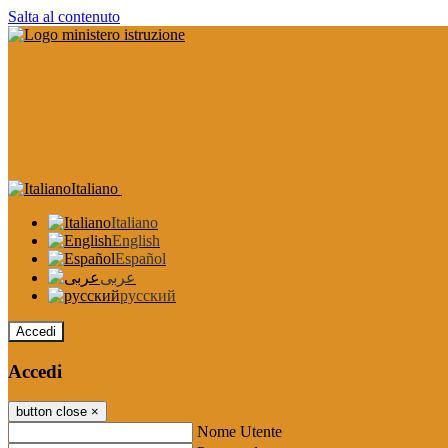
Salta al contenuto
Italiano
Italiano
English
Español
عربى
русский
Accedi
Accedi
button close
×
Nome Utente