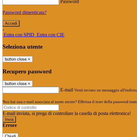
Password
Password dimenticata?
-
Entra con SPID
Entra con CIE
Seleziona utente
button close
×
Recupero password
button close
×
E-mail
Verrà inviato un messaggio all'indirizz
Non hai una e-mail associata al nome utente? Effettua il reset della password tram
E-mail inviata, si prega di controllare la casella di posta elettronica!
Errore
Chiudi