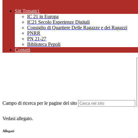
Siti Tematici
IC 21 in Europa
IC21 Secolo Esperienze Digitali
Consiglio di Quartiere Delle Ragazze e dei Ragazzi
PNRR
PN 21-27
Biblioteca Pepoli
Contatti
Campo di ricerca per le pagine del sito
Vedasi allegato.
Allegati