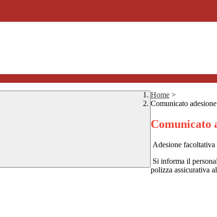
Home
>
Comunicato adesione v
Comunicato a
Adesione facoltativa 
Si informa il persona
polizza assicurativa a