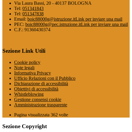
Via Laura Bassi, 20 - 40137 BOLOGNA
Tel:
051341843
Tel:
051347838
Email:
boic88000g@istruzione.it
Link per inviare una mail
PEC:
boic88000g@pec.istruzione.it
Link per inviare una mail
C.F.: 91360430374
Sezione Link Utili
Cookie policy
Note legali
Informativa Privacy
Ufficio Relazioni con il Pubblico
Dichiarazione di accessibilità
Obiettivi di accessibilità
Whistleblowing
Gestione consensi cookie
Amministrazione trasparente
Pagina visualizzata
362
volte
Sezione Copyright