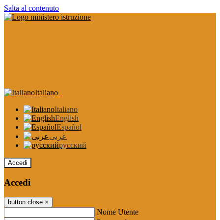
Salta al contenuto
Italiano
Italiano
English
Español
عربى
русский
Accedi
Accedi
button close
×
Nome Utente