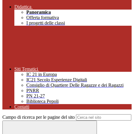
Didattica
Panoramica
Offerta formativa
I progetti delle classi
Siti Tematici
IC 21 in Europa
IC21 Secolo Esperienze Digitali
Consiglio di Quartiere Delle Ragazze e dei Ragazzi
PNRR
PN 21-27
Biblioteca Pepoli
Contatti
Campo di ricerca per le pagine del sito