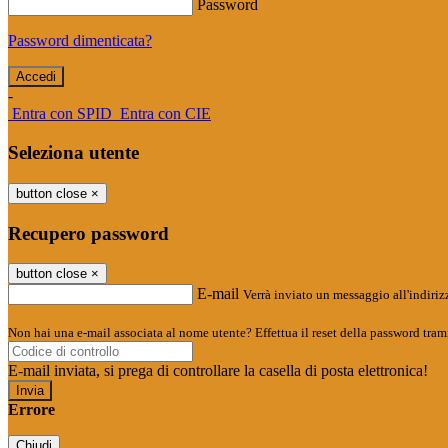
Password
Password dimenticata?
-
Entra con SPID
Entra con CIE
Seleziona utente
button close
×
Recupero password
button close
×
E-mail
Verrà inviato un messaggio all'indirizz
Non hai una e-mail associata al nome utente? Effettua il reset della password tram
E-mail inviata, si prega di controllare la casella di posta elettronica!
Errore
Chiudi