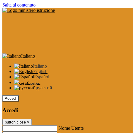
Salta al contenuto
Italiano
Italiano
English
Español
عربى
русский
Accedi
Accedi
button close
×
Nome Utente