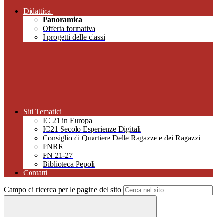
Didattica
Panoramica
Offerta formativa
I progetti delle classi
Siti Tematici
IC 21 in Europa
IC21 Secolo Esperienze Digitali
Consiglio di Quartiere Delle Ragazze e dei Ragazzi
PNRR
PN 21-27
Biblioteca Pepoli
Contatti
Campo di ricerca per le pagine del sito