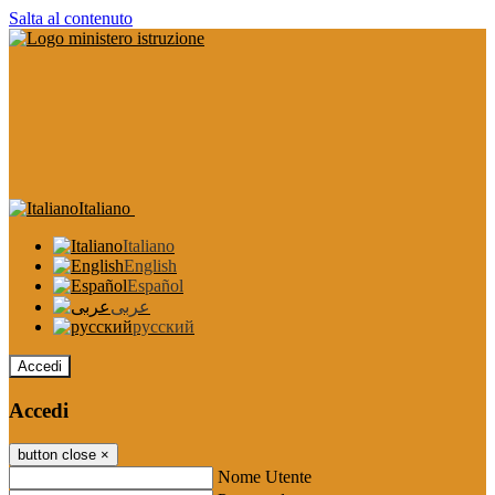
Salta al contenuto
Italiano
Italiano
English
Español
عربى
русский
Accedi
Accedi
button close
×
Nome Utente