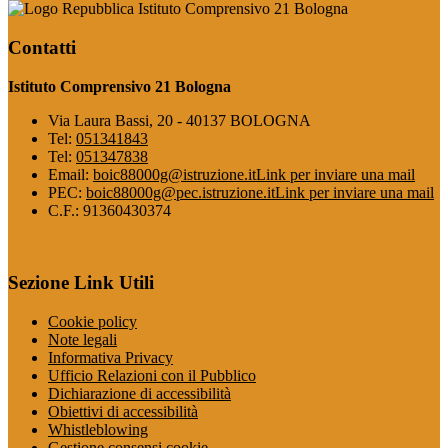
Istituto Comprensivo 21 Bologna
Contatti
Istituto Comprensivo 21 Bologna
Via Laura Bassi, 20 - 40137 BOLOGNA
Tel:
051341843
Tel:
051347838
Email:
boic88000g@istruzione.it
Link per inviare una mail
PEC:
boic88000g@pec.istruzione.it
Link per inviare una mail
C.F.: 91360430374
Sezione Link Utili
Cookie policy
Note legali
Informativa Privacy
Ufficio Relazioni con il Pubblico
Dichiarazione di accessibilità
Obiettivi di accessibilità
Whistleblowing
Gestione consensi cookie