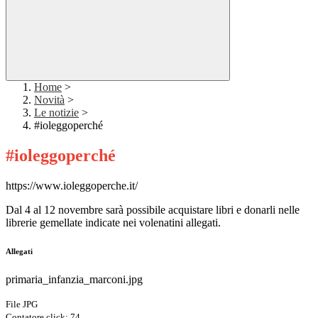
Home
>
Novità
>
Le notizie
>
#ioleggoperché
#ioleggoperché
https://www.ioleggoperche.it/
Dal 4 al 12 novembre sarà possibile acquistare libri e donarli nelle
librerie gemellate indicate nei volenatini allegati.
Allegati
primaria_infanzia_marconi.jpg
File JPG
Contatore click: 74