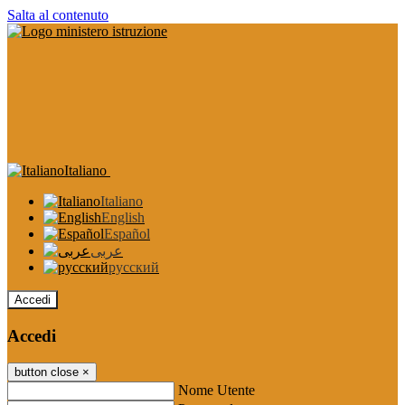
Salta al contenuto
Italiano
Italiano
English
Español
عربى
русский
Accedi
Accedi
button close
×
Nome Utente