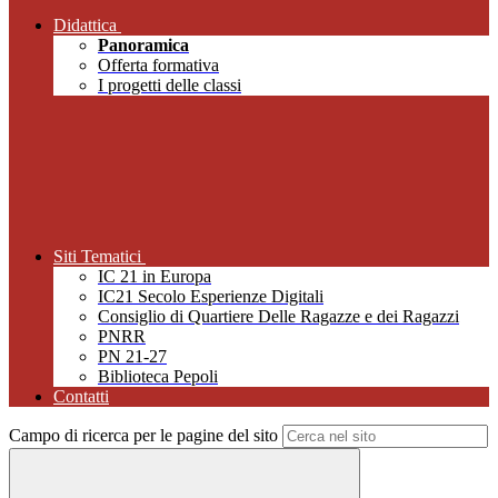
Didattica
Panoramica
Offerta formativa
I progetti delle classi
Siti Tematici
IC 21 in Europa
IC21 Secolo Esperienze Digitali
Consiglio di Quartiere Delle Ragazze e dei Ragazzi
PNRR
PN 21-27
Biblioteca Pepoli
Contatti
Campo di ricerca per le pagine del sito