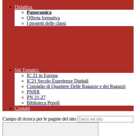
Didattica
Panoramica
Offerta formativa
I progetti delle classi
Siti Tematici
IC 21 in Europa
IC21 Secolo Esperienze Digitali
Consiglio di Quartiere Delle Ragazze e dei Ragazzi
PNRR
PN 21-27
Biblioteca Pepoli
Contatti
Campo di ricerca per le pagine del sito