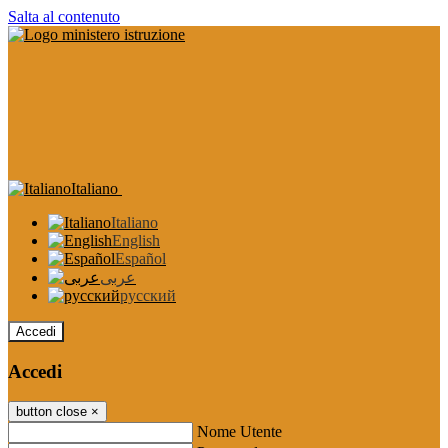
Salta al contenuto
Italiano
Italiano
English
Español
عربى
русский
Accedi
Accedi
button close
×
Nome Utente