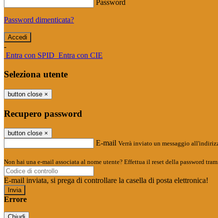
Password
Password dimenticata?
-
Entra con SPID
Entra con CIE
Seleziona utente
button close
×
Recupero password
button close
×
E-mail
Verrà inviato un messaggio all'indirizz
Non hai una e-mail associata al nome utente? Effettua il reset della password tram
E-mail inviata, si prega di controllare la casella di posta elettronica!
Errore
Chiudi