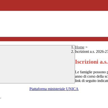
Home
>
Iscrizioni a.s. 2026-2
Iscrizioni a.s
Le famiglie possono pr
anno di corso della s
link di seguito indicat
Piattaforma ministeriale UNICA
a.