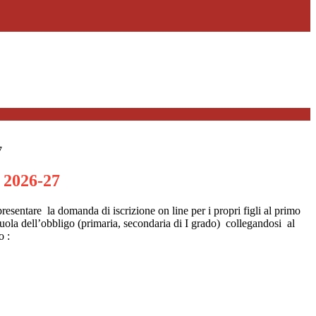
7
. 2026-27
esentare la domanda di iscrizione on line per i propri figli al primo
cuola dell’obbligo (primaria, secondaria di I grado) collegandosi
al
o :