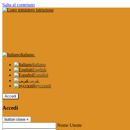
Salta al contenuto
Italiano
Italiano
English
Español
عربى
русский
Accedi
Accedi
button close
×
Nome Utente