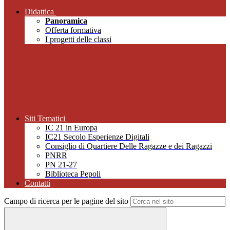
Didattica
Panoramica
Offerta formativa
I progetti delle classi
Siti Tematici
IC 21 in Europa
IC21 Secolo Esperienze Digitali
Consiglio di Quartiere Delle Ragazze e dei Ragazzi
PNRR
PN 21-27
Biblioteca Pepoli
Contatti
Campo di ricerca per le pagine del sito