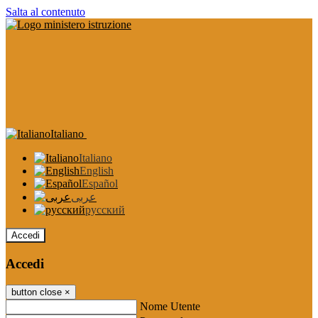
Salta al contenuto
Italiano
Italiano
English
Español
عربى
русский
Accedi
Accedi
button close
×
Nome Utente