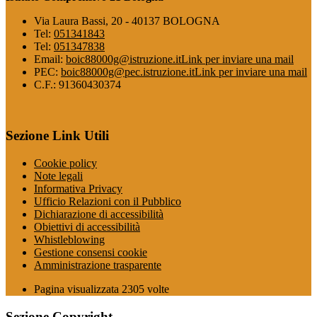
Via Laura Bassi, 20 - 40137 BOLOGNA
Tel:
051341843
Tel:
051347838
Email:
boic88000g@istruzione.it
Link per inviare una mail
PEC:
boic88000g@pec.istruzione.it
Link per inviare una mail
C.F.: 91360430374
Sezione Link Utili
Cookie policy
Note legali
Informativa Privacy
Ufficio Relazioni con il Pubblico
Dichiarazione di accessibilità
Obiettivi di accessibilità
Whistleblowing
Gestione consensi cookie
Amministrazione trasparente
Pagina visualizzata
2305
volte
Sezione Copyright