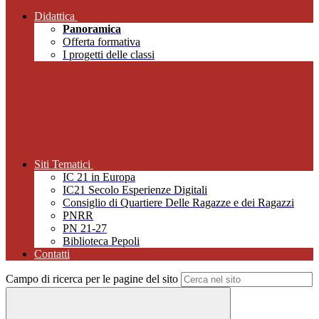
Didattica
Panoramica
Offerta formativa
I progetti delle classi
Siti Tematici
IC 21 in Europa
IC21 Secolo Esperienze Digitali
Consiglio di Quartiere Delle Ragazze e dei Ragazzi
PNRR
PN 21-27
Biblioteca Pepoli
Contatti
Campo di ricerca per le pagine del sito