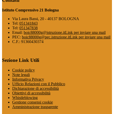
Contatti
Istituto Comprensivo 21 Bologna
Via Laura Bassi, 20 - 40137 BOLOGNA
Tel:
051341843
Tel:
051347838
Email:
boic88000g@istruzione.it
Link per inviare una mail
PEC:
boic88000g@pec.istruzione.it
Link per inviare una mail
C.F.: 91360430374
Sezione Link Utili
Cookie policy
Note legali
Informativa Privacy
Ufficio Relazioni con il Pubblico
Dichiarazione di accessibilità
Obiettivi di accessibilità
Whistleblowing
Gestione consensi cookie
Amministrazione trasparente