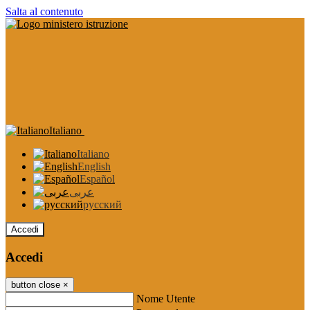
Salta al contenuto
Italiano
Italiano
English
Español
عربى
русский
Accedi
Accedi
button close
×
Nome Utente