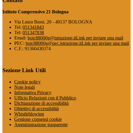
Contatti
Istituto Comprensivo 21 Bologna
Via Laura Bassi, 20 - 40137 BOLOGNA
Tel:
051341843
Tel:
051347838
Email:
boic88000g@istruzione.it
Link per inviare una mail
PEC:
boic88000g@pec.istruzione.it
Link per inviare una mail
C.F.: 91360430374
Sezione Link Utili
Cookie policy
Note legali
Informativa Privacy
Ufficio Relazioni con il Pubblico
Dichiarazione di accessibilità
Obiettivi di accessibilità
Whistleblowing
Gestione consensi cookie
Amministrazione trasparente