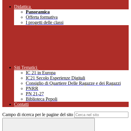
Didattica
Panoramica
Offerta formativa
I progetti delle classi
Siti Tematici
IC 21 in Europa
IC21 Secolo Esperienze Digitali
Consiglio di Quartiere Delle Ragazze e dei Ragazzi
PNRR
PN 21-27
Biblioteca Pepoli
Contatti
Campo di ricerca per le pagine del sito