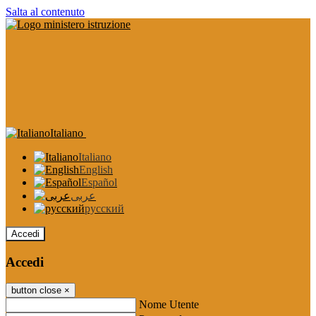
Salta al contenuto
Italiano
Italiano
English
Español
عربى
русский
Accedi
Accedi
button close
×
Nome Utente